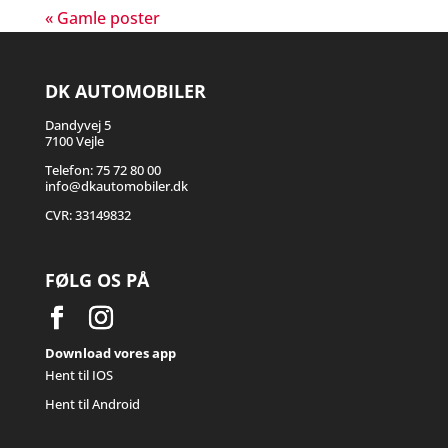
« Gamle poster
DK AUTOMOBILER
Dandyvej 5
7100 Vejle
Telefon: 75 72 80 00
info@dkautomobiler.dk
CVR: 33149832
FØLG OS PÅ
Download vores app
Hent til IOS
Hent til Android