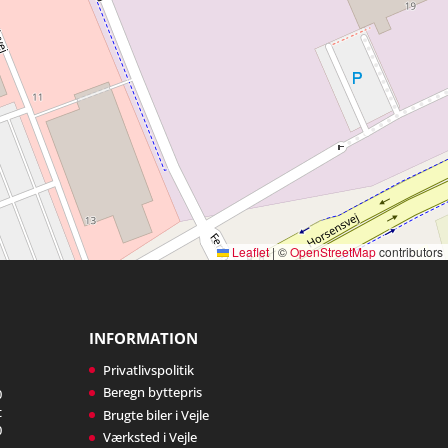
Leaflet
|
©
OpenStreetMap
contributors
INFORMATION
Privatlivspolitik
Beregn byttepris
0
t
Brugte biler i Vejle
0
Værksted i Vejle