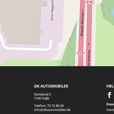
DK AUTOMOBILER
FØL
Dandyvej 5
7100 Vejle
Down
Telefon: 75 72 80 00
info@dkautomobiler.dk
Hent 