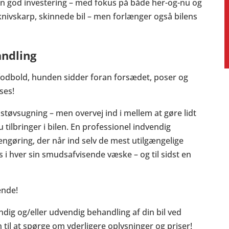
en god investering – med fokus på både her-og-nu og
knivskarp, skinnede bil – men forlænger også bilens
andling
l fodbold, hunden sidder foran forsædet, poser og
ses!
g støvsugning – men overvej ind i mellem at gøre lidt
tilbringer i bilen. En professionel indvendig
ngøring, der når ind selv de mest utilgængelige
es i hver sin smudsafvisende væske – og til sidst en
ende!
ndig og/eller udvendig behandling af din bil ved
til at spørge om yderligere oplysninger og priser!