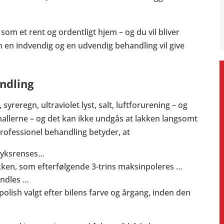
som et rent og ordentligt hjem – og du vil bliver
om en indvendig og en udvendig behandling vil give
ndling
syreregn, ultraviolet lyst, salt, luftforurening – og
hallerne – og det kan ikke undgås at lakken langsomt
professionel behandling betyder, at
ryksrenses…
lakken, som efterfølgende 3-trins maksinpoleres …
andles …
polish valgt efter bilens farve og årgang, inden den