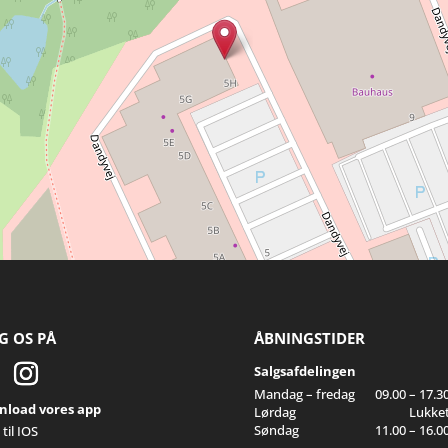
G OS PÅ
ÅBNINGSTIDER
Salgsafdelingen
Mandag – fredag
09.00 – 17.3
load vores app
Lørdag
Lukke
Søndag
11.00 – 16.0
til IOS