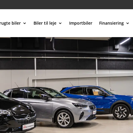
rugte biler
Biler til leje
Importbiler
Finansiering