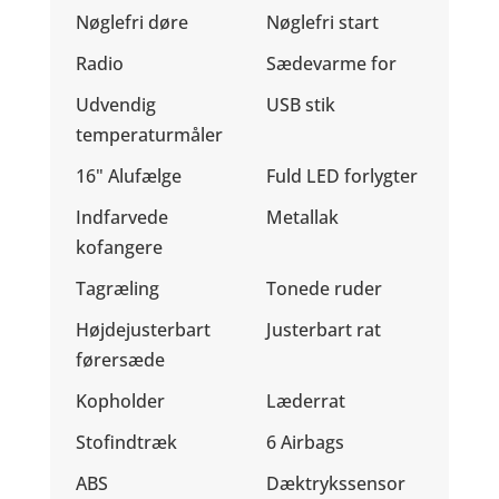
Nøglefri døre
Nøglefri start
Radio
Sædevarme for
Udvendig
USB stik
temperaturmåler
16" Alufælge
Fuld LED forlygter
Indfarvede
Metallak
kofangere
Tagræling
Tonede ruder
Højdejusterbart
Justerbart rat
førersæde
Kopholder
Læderrat
Stofindtræk
6 Airbags
ABS
Dæktrykssensor