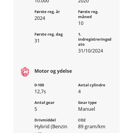
10.000
2020
Første reg. år
Første reg.
måned
2024
10
Første reg. dag
1.
indregistreringsd
31
ato
31/10/2024
Motor og ydelse
0-100
Antal cylindre
12,7s
4
Antal gear
Gear type
5
Manuel
Drivmiddel
CO2
Hybrid (Benzin
89 gram/km