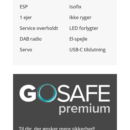
ESP
Isofix
1 ejer
Ikke ryger
Service overholdt
LED forlygter
DAB radio
El-spejle
Servo
USB-C tilslutning
Til dig, der ønsker mere sikkerhed!