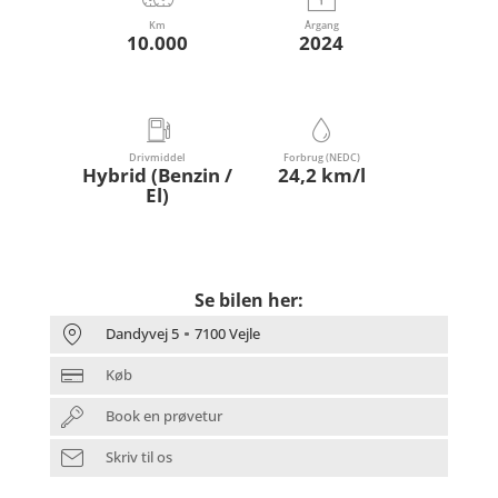
Km
Årgang
10.000
2024
Drivmiddel
Forbrug (NEDC)
Hybrid (Benzin /
24,2 km/l
El)
Se bilen her:
Dandyvej 5
7100 Vejle
Køb
Book en prøvetur
Skriv til os