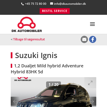
+45 75 72 80 00
info@dkautomobiler.dk
BESTIL SERVICE
<
Tilbage til søgeresultat
Suzuki Ignis
1,2 Dualjet Mild hybrid Adventure
Hybrid 83HK 5d
1
/
20