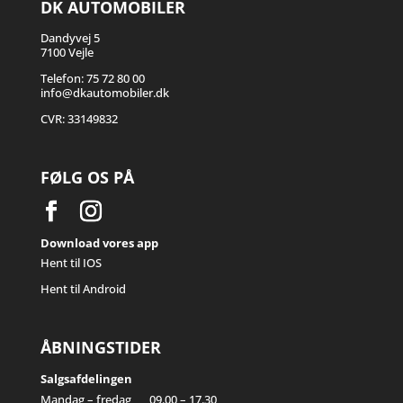
DK AUTOMOBILER
Dandyvej 5
7100 Vejle
Telefon: 75 72 80 00
info@dkautomobiler.dk
CVR: 33149832
FØLG OS PÅ
Download vores app
Hent til IOS
Hent til Android
ÅBNINGSTIDER
Salgsafdelingen
Mandag – fredag
09.00 – 17.30