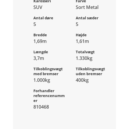
Karosseri
Farve
SUV
Sort Metal
Antal døre
Antal sæder
5
5
Bredde
Højde
1,69m
1,61m
Længde
Totalvægt
3,7m
1.330kg
Tilkoblingsvægt
Tilkoblingsvægt
med bremser
uden bremser
1.000kg
400kg
Forhandler
referencenumm
er
810468