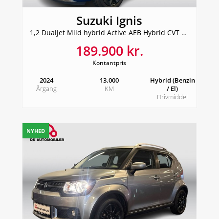
Suzuki Ignis
1,2 Dualjet Mild hybrid Active AEB Hybrid CVT 83HK 5d Aut.
189.900 kr.
Kontantpris
2024
13.000
Hybrid (Benzin
Årgang
KM
/ El)
Drivmiddel
NYHED