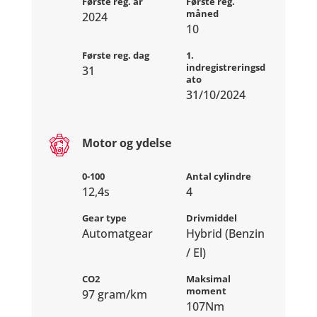
Første reg. år
Første reg.
måned
2024
10
Første reg. dag
1.
indregistreringsd
31
ato
31/10/2024
Motor og ydelse
0-100
Antal cylindre
12,4s
4
Gear type
Drivmiddel
Automatgear
Hybrid (Benzin
/ El)
CO2
Maksimal
moment
97 gram/km
107Nm