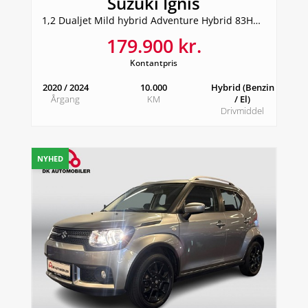
Suzuki Ignis
1,2 Dualjet Mild hybrid Adventure Hybrid 83HK 5d
179.900 kr.
Kontantpris
2020 / 2024
10.000
Hybrid (Benzin
Årgang
KM
/ El)
Drivmiddel
NYHED