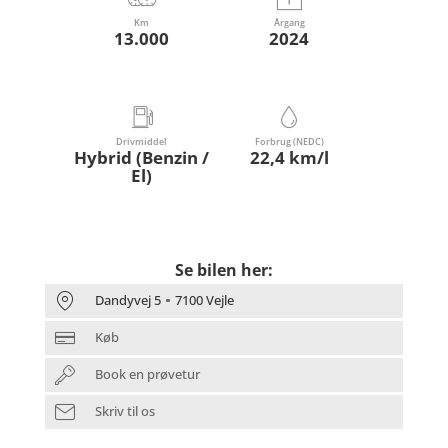
Km
Årgang
13.000
2024
Drivmiddel
Forbrug (NEDC)
Hybrid (Benzin /
22,4 km/l
El)
Se bilen her:
Dandyvej 5
7100 Vejle
Køb
Book en prøvetur
Skriv til os