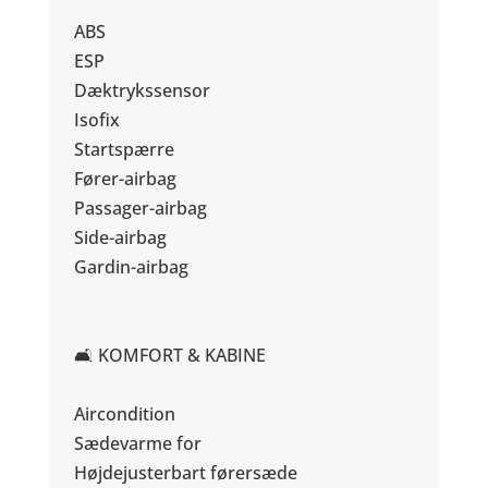
ABS
ESP
Dæktrykssensor
Isofix
Startspærre
Fører-airbag
Passager-airbag
Side-airbag
Gardin-airbag
🛋️ KOMFORT & KABINE
Aircondition
Sædevarme for
Højdejusterbart førersæde