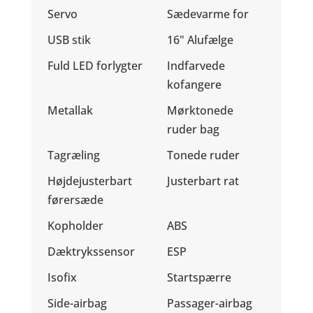
Servo
Sædevarme for
USB stik
16" Alufælge
Fuld LED forlygter
Indfarvede
kofangere
Metallak
Mørktonede
ruder bag
Tagræling
Tonede ruder
Højdejusterbart
Justerbart rat
førersæde
Kopholder
ABS
Dæktrykssensor
ESP
Isofix
Startspærre
Side-airbag
Passager-airbag