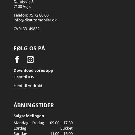
Dandyvej 5
7100 Vejle
Telefon: 75 72 80 00
info@dkautomobiler.dk
CVR: 33149832
FØLG OS PÅ
Download vores app
Hent til IOS
Hent til Android
ÅBNINGSTIDER
Salgsafdelingen
Mandag – fredag
09.00 – 17.30
Lørdag
Lukket
Søndag
11.00 – 16.00