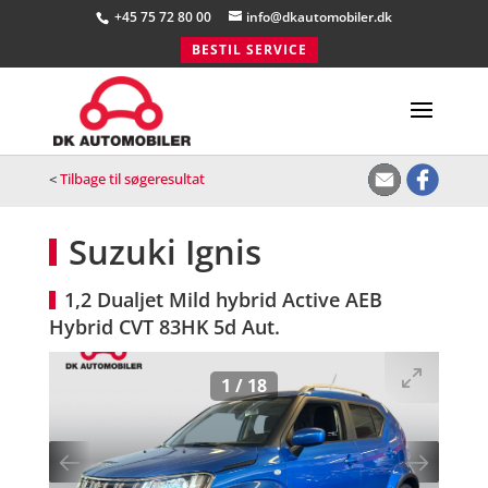
+45 75 72 80 00
info@dkautomobiler.dk
BESTIL SERVICE
<
Tilbage til søgeresultat
Suzuki Ignis
1,2 Dualjet Mild hybrid Active AEB
Hybrid CVT 83HK 5d Aut.
1
/
18