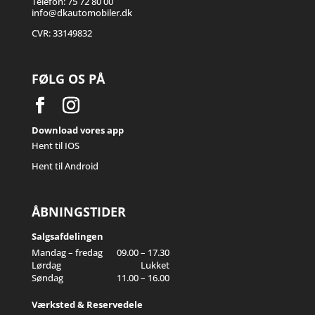
Telefon: 75 72 80 00
info@dkautomobiler.dk
CVR: 33149832
FØLG OS PÅ
Download vores app
Hent til IOS
Hent til Android
ÅBNINGSTIDER
Salgsafdelingen
Mandag – fredag
09.00 – 17.30
Lørdag
Lukket
Søndag
11.00 – 16.00
Værksted & Reservedele