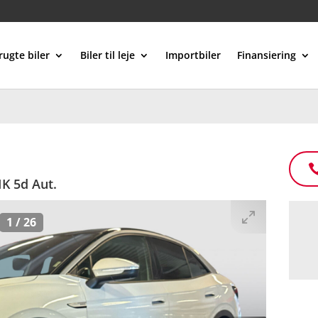
rugte biler
Biler til leje
Importbiler
Finansiering
K 5d Aut.
1
/
26