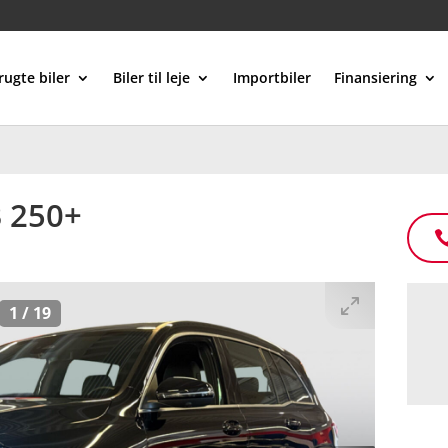
rugte biler
Biler til leje
Importbiler
Finansiering
 250+
1
/
19