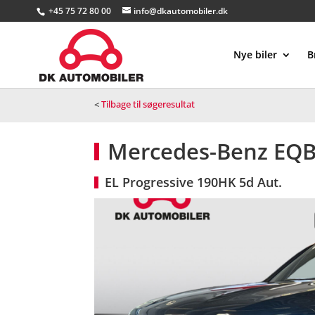
+45 75 72 80 00
info@dkautomobiler.dk
Nye biler
B
<
Tilbage til søgeresultat
Mercedes-Benz EQB
EL Progressive 190HK 5d Aut.