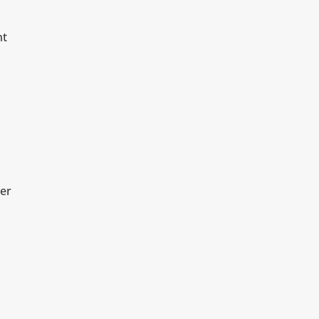
nt
er