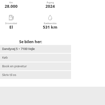
Km
Årgang
28.000
2024
Drivmiddel
Rækkevidde
El
531 km
Se bilen her:
Dandyvej 5
7100 Vejle
Køb
Book en prøvetur
Skriv til os